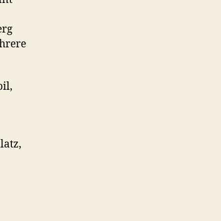
erg
ehrere
l,
latz,