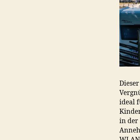
Dieser
Vergnü
ideal f
Kinder
in der
Annehm
WLAN. 