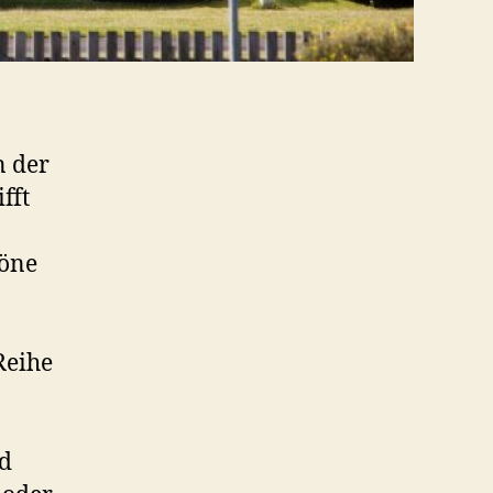
n der
fft
höne
Reihe
nd