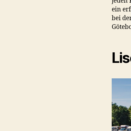
jeden 
ein er
bei de
Götebo
Li