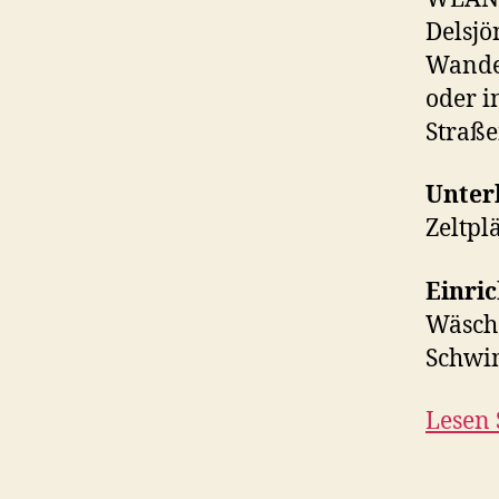
Delsjö
Wande
oder i
Straß
Unter
Zeltpl
Einri
Wäsche
Schwi
Lesen 