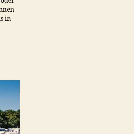
 oder
Ihnen
s in