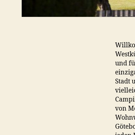
Willko
Westkü
und fü
einzig
Stadt 
viellei
Campin
von Mö
Wohnw
Götebo