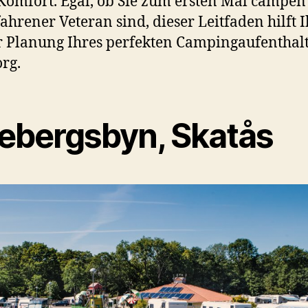
Komfort. Egal, ob Sie zum ersten Mal campen
fahrener Veteran sind, dieser Leitfaden hilft 
r Planung Ihres perfekten Campingaufenthalt
rg.
sebergsbyn, Skatås