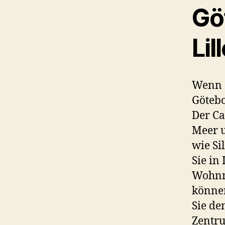
Gö
Lil
Wenn S
Götebo
Der Ca
Meer 
wie Si
Sie i
Wohnm
können
Sie de
Zentru