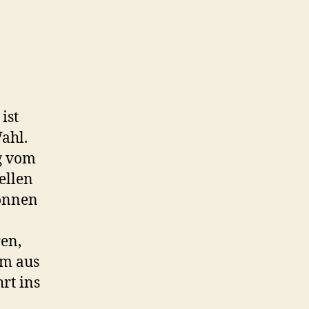
ist
ahl.
g vom
ellen
können
en,
em aus
rt ins