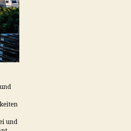
 und
keiten
ei und
nnt